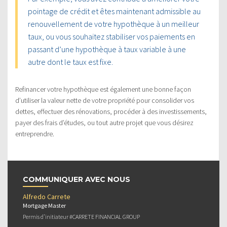
pointage de crédit et êtes maintenant admissible au
renouvellement de votre hypothèque à un meilleur
taux, ou vous souhaitez stabiliser vos paiements en
passant d’une hypothèque à taux variable à une
autre dont le taux est fixe.
Refinancer votre hypothèque est également une bonne façon
d’utiliser la valeur nette de votre propriété pour consolider vos
dettes, effectuer des rénovations, procéder à des investissements,
payer des frais d’études, ou tout autre projet que vous désirez
entreprendre.
COMMUNIQUER AVEC NOUS
Alfredo Carrete
Mortgage Master
Permis d’initiateur #CARRETE FINANCIAL GROUP