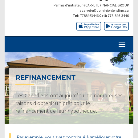
Permis d’initiateur #CARRETE FINANCIAL GROUP
acarrete@dominionlending.ca
Tel:
7788463446
Cell:
778-846-3446
REFINANCEMENT
Les Canadiens ont aujourd’hui de nombreuses
raisons d’obtenir un prêt pour le
refinancement de leur hypothèque.
Par exemple, vous avez contribué à améliorer votre