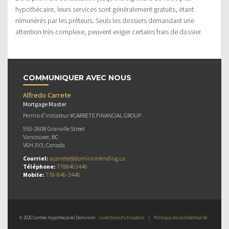
hypothécaire, leurs services sont généralement gratuits, étant
rémunérés par les prêteurs. Seuls les dossiers demandant une
attention très complexe, peuvent exiger certains frais de dossier.
COMMUNIQUER AVEC NOUS
Alfredo Carrete
Mortgage Master
Permis d’initiateur #CARRETE FINANCIAL GROUP
550-2608 Granville Street
Vancouver, BC
V6H 3V3, Canada
Courriel:
acarrete@dominionlending.ca
Téléphone:
7788463446
Mobile:
778-846-3446
© 2026 Centres Hypothécaires Dominion
Conditions d’utilisation
|
Politique de confidentialité