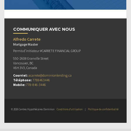
COMMUNIQUER AVEC NOUS
Alfredo Carrete
Mortgage Master
Permis d’initiateur #CARRETE FINANCIAL GROUP
550-2608 Granville Street
Vancouver, BC
V6H 3V3, Canada
Courriel:
acarrete@dominionlending.ca
Téléphone:
7788463446
Mobile:
778-846-3446
© 2026 Centres Hypothécaires Dominion
Conditions d’utilisation
|
Politique de confidentialité